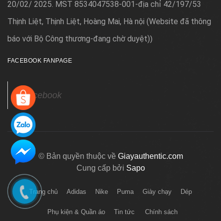
20/02/ 2025. MST 8534047538-001-địa chỉ 42/197/53
Thịnh Liệt, Thịnh Liệt, Hoàng Mai, Hà nội (Website đã thông
báo với Bộ Công thương-đang chờ duyệt)
)
FACEBOOK FANPAGE
Facebook
© Bản quyền thuộc về
Giayauthentic.com
Cung cấp bởi
Sapo
Trang chủ
Adidas
Nike
Puma
Giày chạy
Dép
Phụ kiện & Quần áo
Tin tức
Chính sách