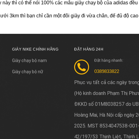
y này thì có thể nói 100% các mẫu giày chạy bộ của adidas đều
ưới 3km thì bạn chỉ cần một đôi giày đi vừa chân, đế đủ độ cao
GIÀY NIKE CHÍNH HÃNG
ĐẶT HÀNG 24H
Giày chạy bộ nam
Đặt hàng nhanh:
0389833822
Giày chạy bộ nữ
Phục vụ tất cả các ngày tron
Hộ kinh doanh Phạm Thị Phư
(
ĐKKD số 01M8038257 do UB
Hoàng Mai, Hà Nội cấp ngày 
2025. MST 8534047538-001-
42/197/53 Thịnh Liệt, Thịnh L