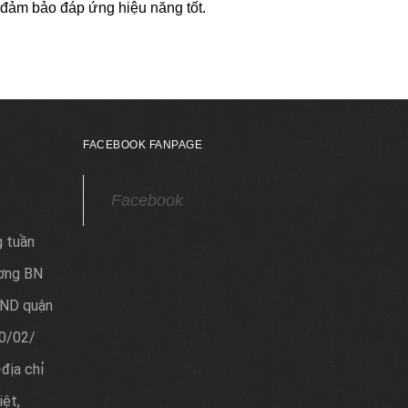
 đảm bảo đáp ứng hiệu năng tốt.
FACEBOOK FANPAGE
Facebook
g tuần
ơng BN
ND quận
20/02/
địa chỉ
iệt,