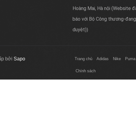
Hoàng Mai, Hà nội (Website đ
báo với Bộ Công thương-đang
duyệt)
)
ấp bởi
Sapo
Trang chủ
Adidas
Nike
Puma
Chính sách