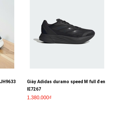
n JH9633
Giày Adidas duramo speed M full đen
IE7267
1.380.000₫