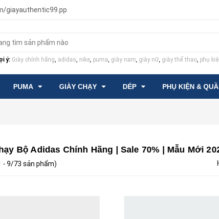
m/giayauthentic99.pp
i ý:
Giày chính hãng
,
adidas
,
nike
,
puma
,
giày nam
,
giày nữ
,
giày thể thao
,
phụ kiệ
PUMA
GIÀY CHẠY
DÉP
PHỤ KIỆN & QU
hạy Bộ Adidas Chính Hãng | Sale 70% | Mẫu Mới 20
 1 - 9/73 sản phẩm)