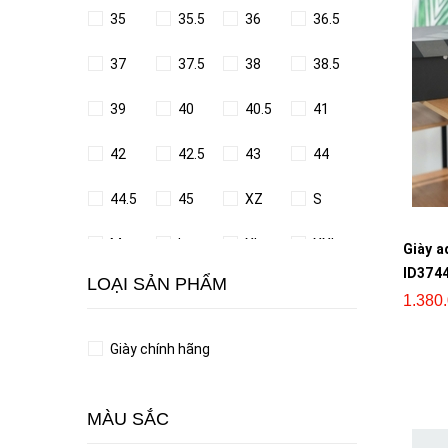
35
35.5
36
36.5
37
37.5
38
38.5
39
40
40.5
41
42
42.5
43
44
44.5
45
XZ
S
M
L
XL
XXL
Giày a
ID374
LOẠI SẢN PHẨM
1.380
Giày chính hãng
MÀU SẮC