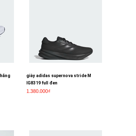
 hãng
giày adidas supernova stride M
IG8319 full đen
1.380.000₫