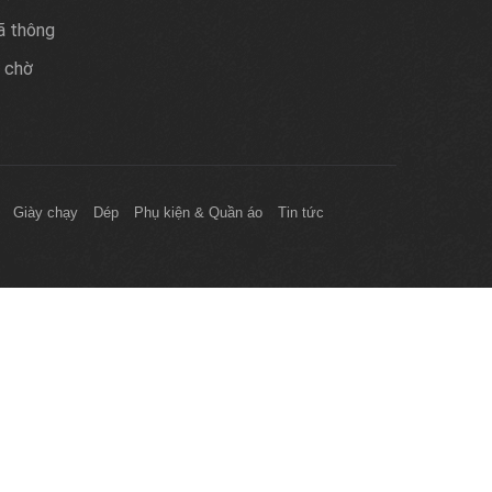
ã thông
 chờ
Giày chạy
Dép
Phụ kiện & Quần áo
Tin tức