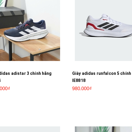
didas adistar 3 chính hãng
Giày adidas runfalcon 5 chính
4
IE8818
.000₫
980.000₫