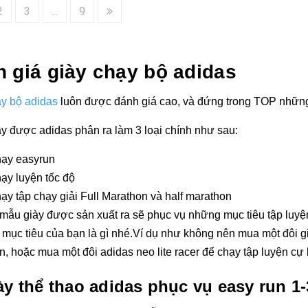
2
3
...
9
 giá giày chạy bộ adidas
ạy bộ adidas
luôn được đánh giá cao, và đứng trong TOP những h
y được adidas phân ra làm 3 loại chính như sau:
hạy easyrun
hạy luyện tốc độ
hạy tập chạy giải Full Marathon và half marathon
mẫu giày được sản xuất ra sẽ phục vụ những mục tiêu tập luyện 
mục tiêu của bạn là gì nhé.Ví dụ như không nên mua một đôi gi
n, hoặc mua một đôi adidas neo lite racer để chạy tập luyện cự 
ày thể thao adidas phục vụ easy run 1