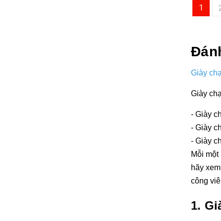
1
Đánh
Giày ch
Giày chạ
- Giày c
- Giày c
- Giày c
Mỗi một 
hãy xem 
công viê
1. Gi