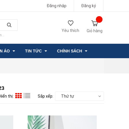
Đăng nhập
Đăng ký
Yêu thích
Giỏ hàng
n...
ẦN ÁO
TIN TỨC
CHÍNH SÁCH
23
Hiển thị:
Sắp xếp:
Thứ tự