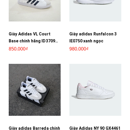
Giày Adidas VL Court
Giày adidas Runfalcon 3
Base chính hãng ID3709
IE0750 xanh ngọc
trắng
850.000₫
980.000₫
Giày adidas Barreda chính
Giày Adidas NY 90 GX4461