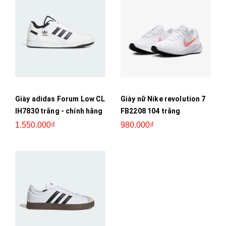
Giày adidas Forum Low CL
Giày nữ Nike revolution 7
IH7830 trắng - chính hãng
FB2208 104 trắng
1.550.000₫
980.000₫