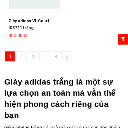
Giày adidas VL Court
ID3711 trắng
990.000₫
1
2
3
...
8
Giày adidas trắng là một sự
lựa chọn an toàn mà vẫn thể
hiện phong cách riêng của
bạn
Giày adidas trắng
có lẽ là mẫu giày được săn đón nhiều