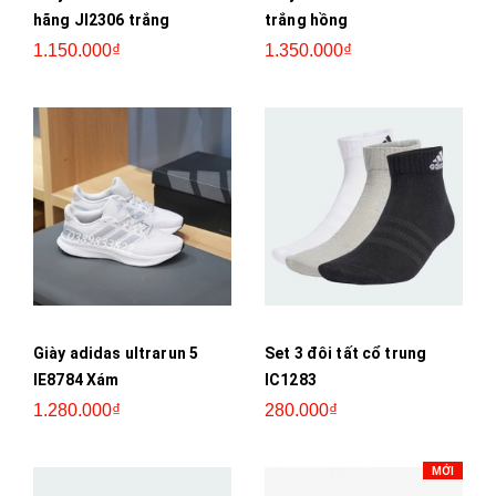
hãng JI2306 trắng
trắng hồng
1.150.000₫
1.350.000₫
Giày adidas ultrarun 5
Set 3 đôi tất cổ trung
IE8784 Xám
IC1283
1.280.000₫
280.000₫
MỚI