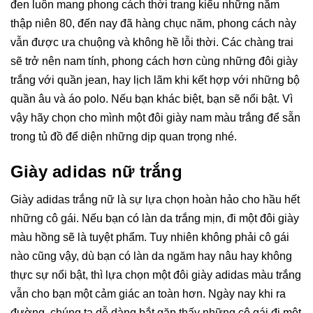
đen luôn mang phong cách thời trang kiểu những năm
thập niên 80, đến nay đã hàng chục năm, phong cách này
vẫn được ưa chuộng và không hề lỗi thời. Các chàng trai
sẽ trở nên nam tính, phong cách hơn cùng những đôi giày
trắng với quần jean, hay lịch lãm khi kết hợp với những bộ
quần âu và áo polo. Nếu bạn khác biệt, bạn sẽ nổi bật. Vì
vậy hãy chọn cho mình một đôi giày nam màu trắng để sẵn
trong tủ đồ để diện những dịp quan trọng nhé.
Giày adidas nữ trắng
Giày adidas trắng nữ là sự lựa chọn hoàn hảo cho hầu hết
những cô gái. Nếu bạn có làn da trắng mịn, đi một đôi giày
màu hồng sẽ là tuyệt phẩm. Tuy nhiên không phải cô gái
nào cũng vậy, dù bạn có làn da ngăm hay nâu hay không
thực sự nổi bật, thì lựa chọn một đôi giày adidas màu trắng
vẫn cho bạn một cảm giác an toàn hơn. Ngày nay khi ra
đường, chúng ta dễ dàng bắt gặp thấy những cô gái đi một