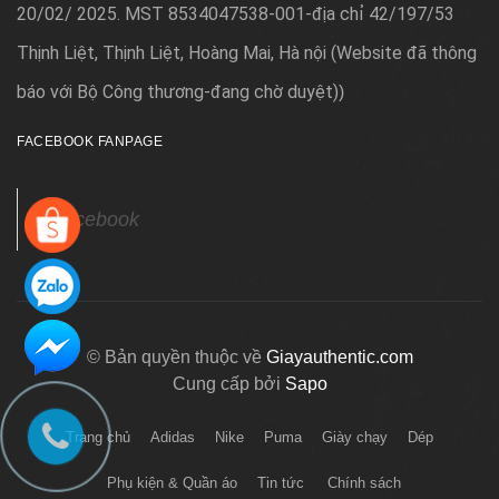
20/02/ 2025. MST 8534047538-001-địa chỉ 42/197/53
Thịnh Liệt, Thịnh Liệt, Hoàng Mai, Hà nội (Website đã thông
báo với Bộ Công thương-đang chờ duyệt)
)
FACEBOOK FANPAGE
Facebook
© Bản quyền thuộc về
Giayauthentic.com
Cung cấp bởi
Sapo
Trang chủ
Adidas
Nike
Puma
Giày chạy
Dép
Phụ kiện & Quần áo
Tin tức
Chính sách