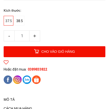
Kích thước:
37.5
38.5
-
+
CHO VÀO GIỎ HÀNG
Hoặc đặt mua:
0389833822
MÔ TẢ
CÁCH MUA HÀNG