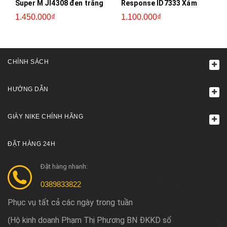
Super M JI4308 đen trắng
Response ID7333 Xám
1.450.000₫
1.100.000₫
CHÍNH SÁCH
HƯỚNG DẪN
GIÀY NIKE CHÍNH HÃNG
ĐẶT HÀNG 24H
Đặt hàng nhanh:
0389833822
Phục vụ tất cả các ngày trong tuần
Hộ kinh doanh Phạm Thị Phương BN ĐKKD số
(