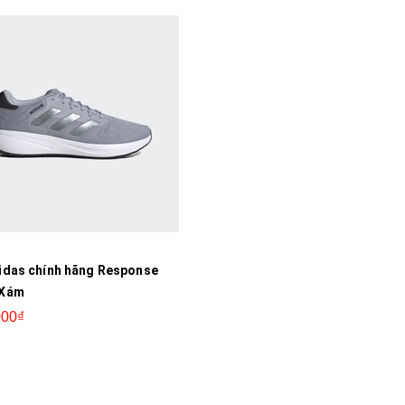
idas chính hãng Response
 Xám
000₫