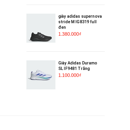
giày adidas supernova
stride M IG8319 full
đen
1.380.000₫
Giày Adidas Duramo
SL IF9481 Trắng
1.100.000₫