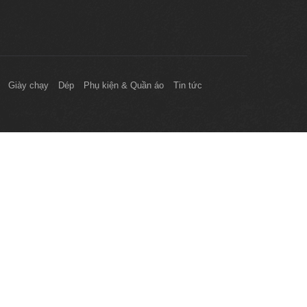
Giày chạy
Dép
Phụ kiện & Quần áo
Tin tức