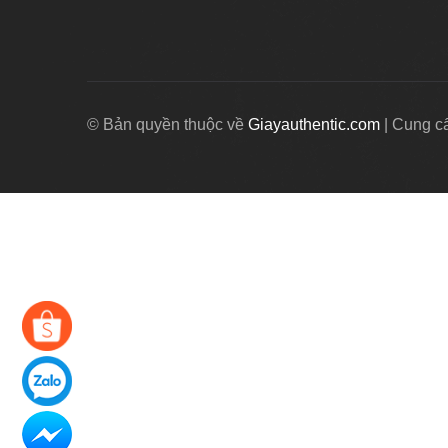
© Bản quyền thuộc về
Giayauthentic.com
|
Cung c