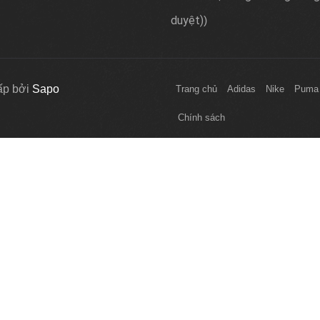
duyệt)
)
ấp bởi
Sapo
Trang chủ
Adidas
Nike
Puma
Chính sách