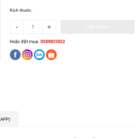
Kích thước:
-
+
HẾT HÀNG
Hoặc đặt mua:
0389833822
(APP)