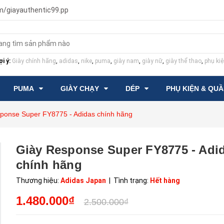
m/giayauthentic99.pp
i ý:
Giày chính hãng
,
adidas
,
nike
,
puma
,
giày nam
,
giày nữ
,
giày thể thao
,
phụ kiệ
PUMA
GIÀY CHẠY
DÉP
PHỤ KIỆN & QU
ponse Super FY8775 - Adidas chính hãng
Giày Response Super FY8775 - Adi
chính hãng
Thương hiệu:
Adidas Japan
| Tình trạng:
Hết hàng
1.480.000₫
2.500.000₫