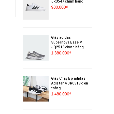
JR3547 chính hãng
980.000₫
Giày adidas
Supernova Ease M
JQ2513 chính hãng
1.380.000₫
Giày Chạy Bộ adidas
Adistar 4 JR0318 đen
trắng
1.480.000₫