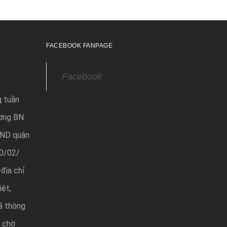
FACEBOOK FANPAGE
Facebook
g tuần
ơng BN
ND quận
20/02/
địa chỉ
iệt,
ã thông
 chờ