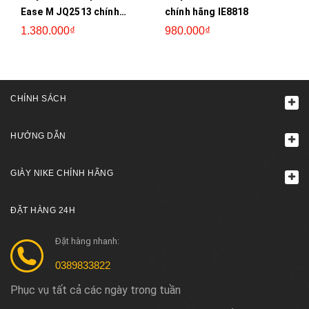
Ease M JQ2513 chính
chính hãng IE8818
hãng
1.380.000₫
980.000₫
CHÍNH SÁCH
HƯỚNG DẪN
GIÀY NIKE CHÍNH HÃNG
ĐẶT HÀNG 24H
Đặt hàng nhanh:
0389833822
Phục vụ tất cả các ngày trong tuần