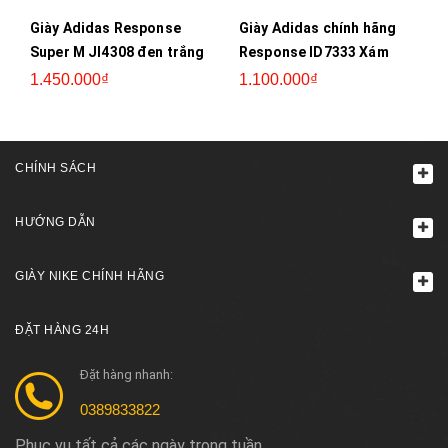
Giày Adidas Response
Giày Adidas chính hãng
Super M JI4308 đen trắng
Response ID7333 Xám
1.450.000₫
1.100.000₫
CHÍNH SÁCH
HƯỚNG DẪN
GIÀY NIKE CHÍNH HÃNG
ĐẶT HÀNG 24H
Đặt hàng nhanh:
0389833822
Phục vụ tất cả các ngày trong tuần