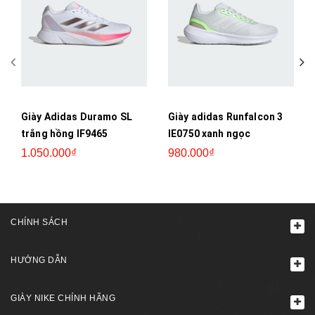
Giày Adidas Duramo SL
Giày adidas Runfalcon 3
trắng hồng IF9465
IE0750 xanh ngọc
1.050.000₫
980.000₫
CHÍNH SÁCH
HƯỚNG DẪN
GIÀY NIKE CHÍNH HÃNG