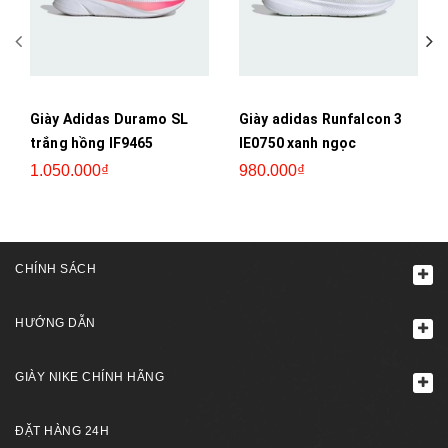
Giày Adidas Duramo SL
Giày adidas Runfalcon 3
trắng hồng IF9465
IE0750 xanh ngọc
1.050.000₫
980.000₫
CHÍNH SÁCH
HƯỚNG DẪN
GIÀY NIKE CHÍNH HÃNG
ĐẶT HÀNG 24H