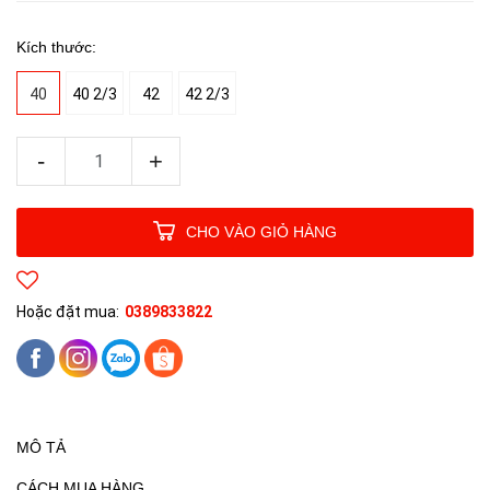
Kích thước:
40
40 2/3
42
42 2/3
-
+
CHO VÀO GIỎ HÀNG
Hoặc đặt mua:
0389833822
MÔ TẢ
CÁCH MUA HÀNG