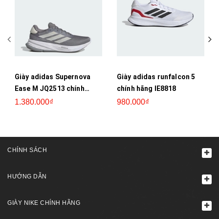
Giày adidas Supernova
Giày adidas runfalcon 5
Ease M JQ2513 chính
chính hãng IE8818
hãng
1.380.000₫
980.000₫
CHÍNH SÁCH
HƯỚNG DẪN
GIÀY NIKE CHÍNH HÃNG