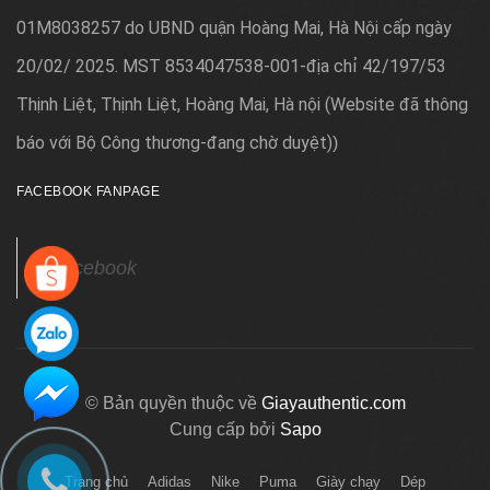
01M8038257 do UBND quận Hoàng Mai, Hà Nội cấp ngày
20/02/ 2025. MST 8534047538-001-địa chỉ 42/197/53
Thịnh Liệt, Thịnh Liệt, Hoàng Mai, Hà nội (Website đã thông
báo với Bộ Công thương-đang chờ duyệt)
)
FACEBOOK FANPAGE
Facebook
© Bản quyền thuộc về
Giayauthentic.com
Cung cấp bởi
Sapo
Trang chủ
Adidas
Nike
Puma
Giày chạy
Dép