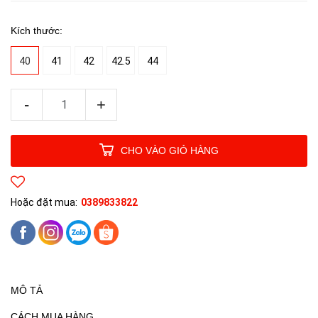
Kích thước:
40
41
42
42.5
44
-
+
CHO VÀO GIỎ HÀNG
Hoặc đặt mua:
0389833822
MÔ TẢ
CÁCH MUA HÀNG