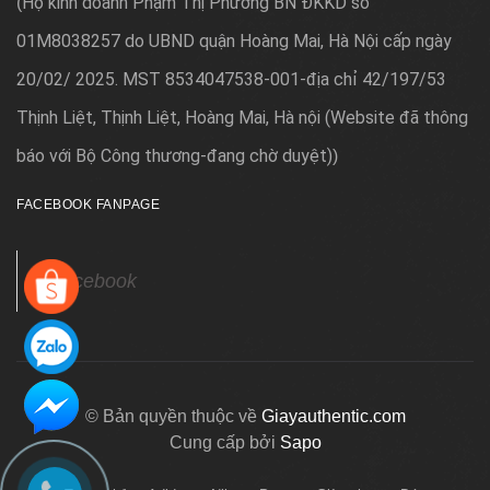
Hộ kinh doanh Phạm Thị Phương BN ĐKKD số
(
01M8038257 do UBND quận Hoàng Mai, Hà Nội cấp ngày
20/02/ 2025. MST 8534047538-001-địa chỉ 42/197/53
Thịnh Liệt, Thịnh Liệt, Hoàng Mai, Hà nội (Website đã thông
báo với Bộ Công thương-đang chờ duyệt)
)
FACEBOOK FANPAGE
Facebook
© Bản quyền thuộc về
Giayauthentic.com
Cung cấp bởi
Sapo