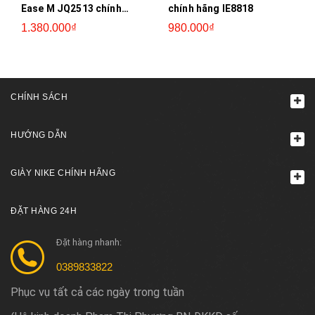
Ease M JQ2513 chính
chính hãng IE8818
hãng
1.380.000₫
980.000₫
CHÍNH SÁCH
HƯỚNG DẪN
GIÀY NIKE CHÍNH HÃNG
ĐẶT HÀNG 24H
Đặt hàng nhanh:
0389833822
Phục vụ tất cả các ngày trong tuần