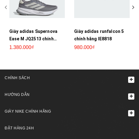
Giày adidas Supernova
Giày adidas runfalcon 5
Ease M JQ2513 chính
chính hãng IE8818
hãng
1.380.000₫
980.000₫
CHÍNH SÁCH
HƯỚNG DẪN
GIÀY NIKE CHÍNH HÃNG
ĐẶT HÀNG 24H