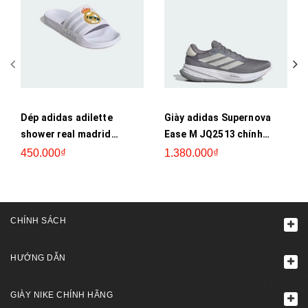
Dép adidas adilette
Giày adidas Supernova
shower real madrid
Ease M JQ2513 chính
JS4863
hãng
450.000₫
1.380.000₫
CHÍNH SÁCH
HƯỚNG DẪN
GIÀY NIKE CHÍNH HÃNG