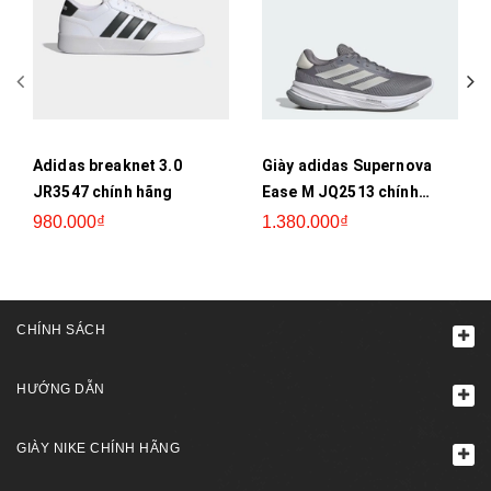
Adidas breaknet 3.0
Giày adidas Supernova
JR3547 chính hãng
Ease M JQ2513 chính
hãng
980.000₫
1.380.000₫
CHÍNH SÁCH
HƯỚNG DẪN
GIÀY NIKE CHÍNH HÃNG