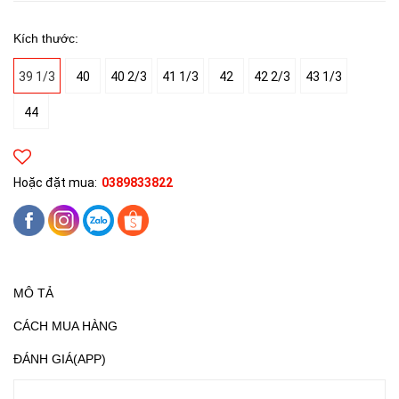
Kích thước:
39 1/3
40
40 2/3
41 1/3
42
42 2/3
43 1/3
44
Hoặc đặt mua:
0389833822
MÔ TẢ
CÁCH MUA HÀNG
ĐÁNH GIÁ(APP)