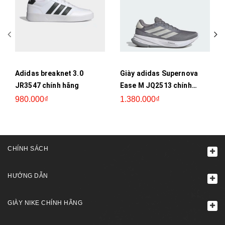
Adidas breaknet 3.0
Giày adidas Supernova
JR3547 chính hãng
Ease M JQ2513 chính
hãng
980.000₫
1.380.000₫
CHÍNH SÁCH
HƯỚNG DẪN
GIÀY NIKE CHÍNH HÃNG