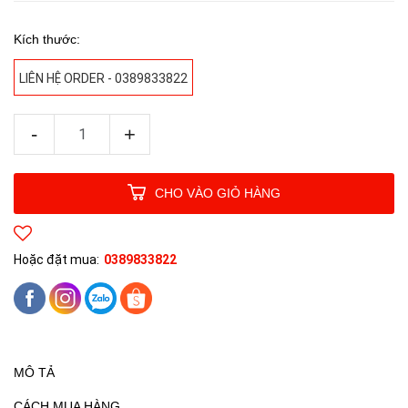
Kích thước:
LIÊN HỆ ORDER - 0389833822
-
+
CHO VÀO GIỎ HÀNG
Hoặc đặt mua:
0389833822
MÔ TẢ
CÁCH MUA HÀNG