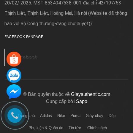
20/02/ 2025. MST 8534047538-001-địa chỉ 42/197/53
Thịnh Liệt, Thịnh Liệt, Hoàng Mai, Hà nội (Website đã thông
báo với Bộ Công thương-đang chờ duyệt)
)
FACEBOOK FANPAGE
Facebook
© Bản quyền thuộc về
Giayauthentic.com
Cung cấp bởi
Sapo
Trang chủ
Adidas
Nike
Puma
Giày chạy
Dép
Phụ kiện & Quần áo
Tin tức
Chính sách