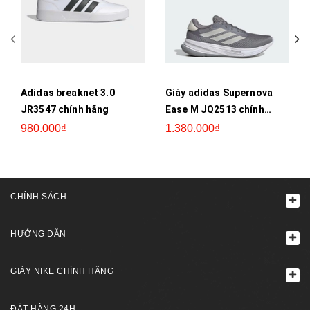
Adidas breaknet 3.0
Giày adidas Supernova
JR3547 chính hãng
Ease M JQ2513 chính
hãng
980.000₫
1.380.000₫
CHÍNH SÁCH
HƯỚNG DẪN
GIÀY NIKE CHÍNH HÃNG
ĐẶT HÀNG 24H