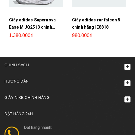
Giày adidas Supernova
Giày adidas runfalcon 5
Ease M JQ2513 chính
chính hãng IE8818
hãng
1.380.000₫
980.000₫
CHÍNH SÁCH
HƯỚNG DẪN
GIÀY NIKE CHÍNH HÃNG
ĐẶT HÀNG 24H
Đặt hàng nhanh: