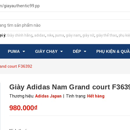
m/giayauthentic99.pp
i ý:
Giày chính hãng
,
adidas
,
nike
,
puma
,
giày nam
,
giày nữ
,
giày thể thao
,
phụ kiệ
PUMA
GIÀY CHẠY
DÉP
PHỤ KIỆN & QU
and court F36392
Giày Adidas Nam Grand court F363
Thương hiệu:
Adidas Japan
| Tình trạng:
Hết hàng
980.000₫