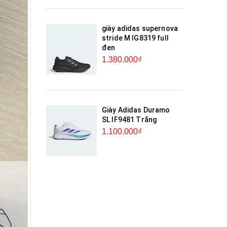
giày adidas supernova
stride M IG8319 full
đen
1.380.000₫
Giày Adidas Duramo
SL IF9481 Trắng
1.100.000₫