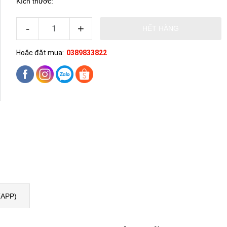
Kích thước:
-
+
HẾT HÀNG
Hoặc đặt mua:
0389833822
(APP)