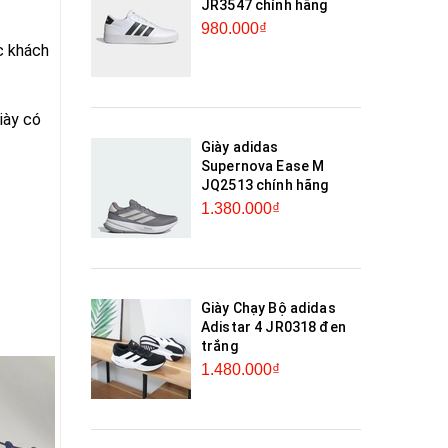
JR3547 chính hãng
980.000₫
c khách
iày có
Giày adidas
Supernova Ease M
JQ2513 chính hãng
1.380.000₫
Giày Chạy Bộ adidas
Adistar 4 JR0318 đen
trắng
1.480.000₫