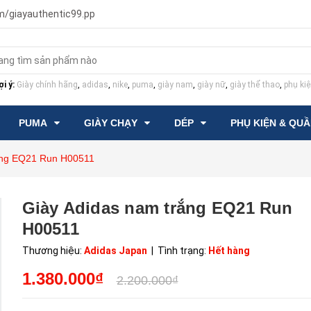
m/giayauthentic99.pp
i ý:
Giày chính hãng
,
adidas
,
nike
,
puma
,
giày nam
,
giày nữ
,
giày thể thao
,
phụ kiệ
PUMA
GIÀY CHẠY
DÉP
PHỤ KIỆN & QU
ắng EQ21 Run H00511
Giày Adidas nam trắng EQ21 Run
H00511
Thương hiệu:
Adidas Japan
| Tình trạng:
Hết hàng
1.380.000₫
2.200.000₫