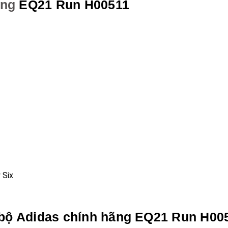
ãng
EQ21 Run H00511
 Six
y bộ Adidas chính hãng EQ21 Run H00