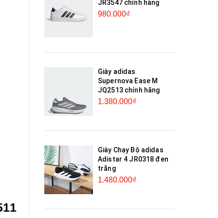
JR3547 chính hãng
980.000₫
Giày adidas
Supernova Ease M
JQ2513 chính hãng
1.380.000₫
Giày Chạy Bộ adidas
Adistar 4 JR0318 đen
trắng
1.480.000₫
511