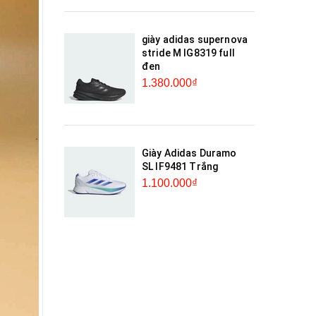
giày adidas supernova
stride M IG8319 full
đen
1.380.000₫
Giày Adidas Duramo
SL IF9481 Trắng
1.100.000₫