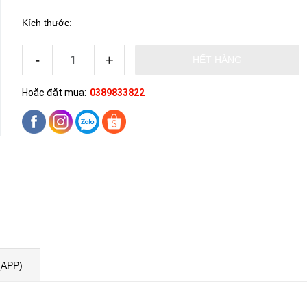
Kích thước:
-
+
HẾT HÀNG
Hoặc đặt mua:
0389833822
(APP)