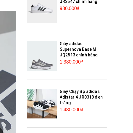
JR3547 chính hãng
980.000₫
Giày adidas
Supernova Ease M
JQ2513 chính hãng
1.380.000₫
Giày Chạy Bộ adidas
Adistar 4 JR0318 đen
trắng
1.480.000₫