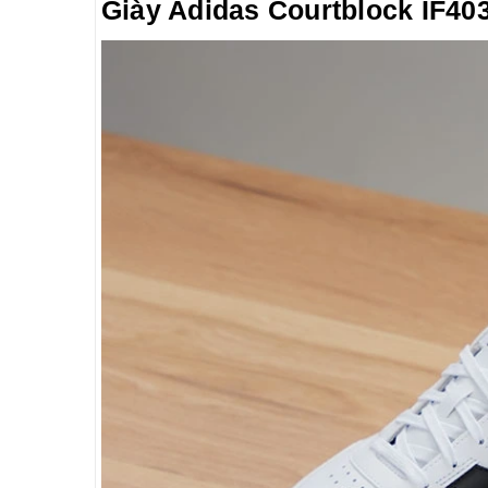
Giày Adidas Courtblock IF40