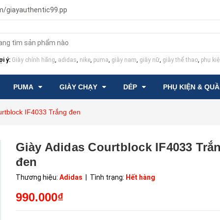
m/giayauthentic99.pp
i ý:
Giày chính hãng
,
adidas
,
nike
,
puma
,
giày nam
,
giày nữ
,
giày thể thao
,
phụ kiệ
PUMA
GIÀY CHẠY
DÉP
PHỤ KIỆN & QU
urtblock IF4033 Trắng đen
Giày Adidas Courtblock IF4033 Trắ
đen
Thương hiệu:
Adidas
| Tình trạng:
Hết hàng
990.000₫