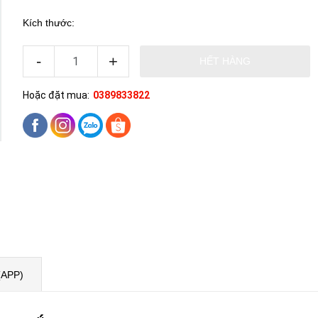
Kích thước:
-
+
HẾT HÀNG
Hoặc đặt mua:
0389833822
(APP)