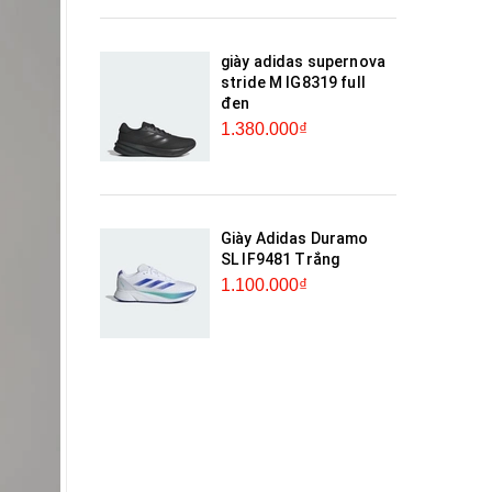
giày adidas supernova
stride M IG8319 full
đen
1.380.000₫
Giày Adidas Duramo
SL IF9481 Trắng
1.100.000₫