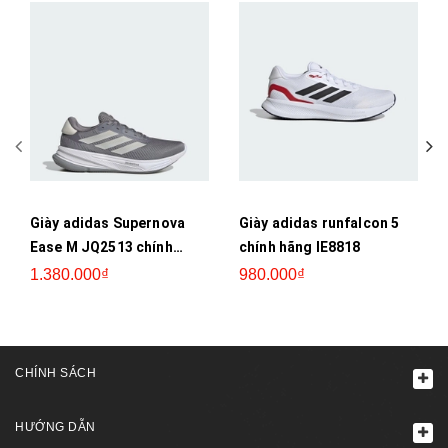
Giày adidas Supernova
Giày adidas runfalcon 5
Ease M JQ2513 chính
chính hãng IE8818
hãng
1.380.000₫
980.000₫
CHÍNH SÁCH
HƯỚNG DẪN