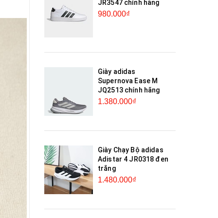
JR3547 chính hãng
980.000₫
Giày adidas
Supernova Ease M
JQ2513 chính hãng
1.380.000₫
Giày Chạy Bộ adidas
Adistar 4 JR0318 đen
trắng
1.480.000₫