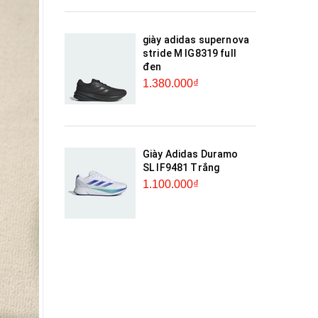
giày adidas supernova
stride M IG8319 full
đen
1.380.000₫
Giày Adidas Duramo
SL IF9481 Trắng
1.100.000₫