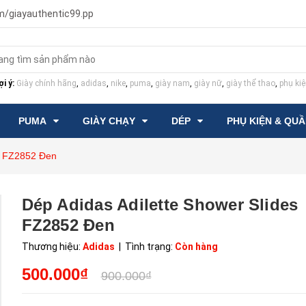
m/giayauthentic99.pp
i ý:
Giày chính hãng
,
adidas
,
nike
,
puma
,
giày nam
,
giày nữ
,
giày thể thao
,
phụ kiệ
PUMA
GIÀY CHẠY
DÉP
PHỤ KIỆN & QU
es FZ2852 Đen
Dép Adidas Adilette Shower Slides
FZ2852 Đen
Thương hiệu:
Adidas
| Tình trạng:
Còn hàng
500.000₫
900.000₫