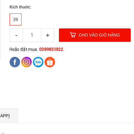
Kích thước:
39
-
+
CHO VÀO GIỎ HÀNG
Hoặc đặt mua:
0389833822
(APP)