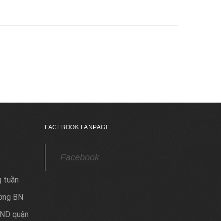
FACEBOOK FANPAGE
Facebook
g tuần
ơng BN
ND quận