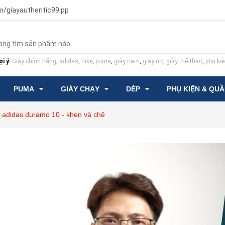
m/giayauthentic99.pp
i ý:
Giày chính hãng
,
adidas
,
nike
,
puma
,
giày nam
,
giày nữ
,
giày thể thao
,
phụ kiệ
PUMA
GIÀY CHẠY
DÉP
PHỤ KIỆN & QU
ày adidas duramo 10 - khen và chê