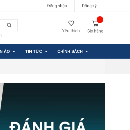
Đăng nhập
Đăng ký
Yêu thích
Giỏ hàng
n...
ẦN ÁO
TIN TỨC
CHÍNH SÁCH