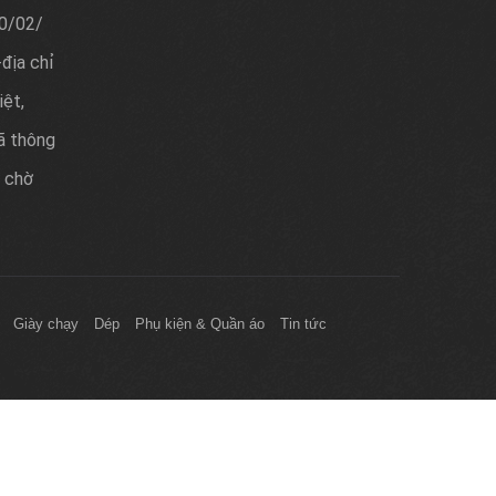
20/02/
địa chỉ
iệt,
ã thông
 chờ
Giày chạy
Dép
Phụ kiện & Quần áo
Tin tức