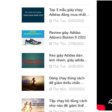
Top 3 mẫu giày chạy
Adidas đáng mua nhất
2021 2022
Thứ Tue,
22/02/2022
Review giày Adidas
Adizero Boston 9 2021
Thứ Thu,
17/06/2021
Keo giày Adidas dán
lem nhem, giày adidas
lỗi keo, lỗi da?
Thứ Tue,
11/05/2021
Dáng chạy đúng cách
để giảm thiểu chấn
thương khi chạy bộ
Thứ Mon,
22/03/2021
Tập chạy bộ đúng cách
như nào để giảm thiểu
chấn thương cho bạn?
Thứ Thu,
18/03/2021