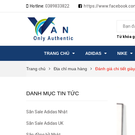
Hotline:
0389833822
https://www.facebook.co
Từ khóa gợ
TRANG CHỦ
ADIDAS
NIKE
Trang chủ
Địa chỉ mua hàng
Đánh giá chi tiết gi
DANH MỤC TIN TỨC
Săn Sale Adidas Nhật
Săn Sale Adidas UK
Săn đồng hồ Nhật