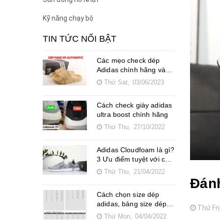
Kỹ năng chạy bộ
TIN TỨC NỔI BẬT
Các mẹo check dép
Adidas chính hãng và
Fake
Thứ Sat,
03/06/2023
Cách check giày adidas
ultra boost chính hãng
Thứ Thu,
27/10/2022
Adidas Cloudfoam là gì?
3 Ưu điểm tuyệt với của
giày Adidas Cloudfoam
Thứ Thu,
21/04/2022
Đánh
Cách chọn size dép
adidas, bảng size dép
Thứ Fri
Adidas chính hãng
Thứ Mon,
04/04/2022