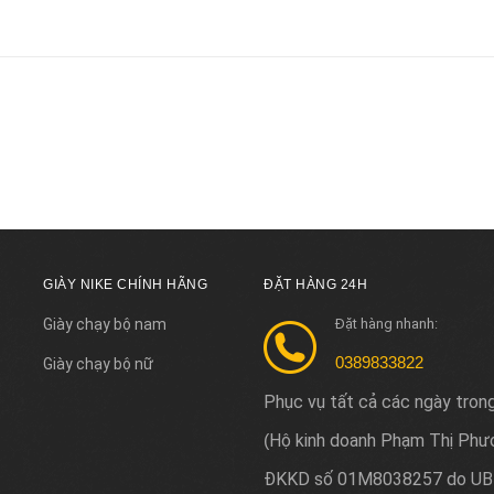
GIÀY NIKE CHÍNH HÃNG
ĐẶT HÀNG 24H
Giày chạy bộ nam
Đặt hàng nhanh:
0389833822
Giày chạy bộ nữ
Phục vụ tất cả các ngày tron
Hộ kinh doanh Phạm Thị Phư
(
ĐKKD số 01M8038257 do UB